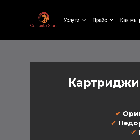
Услуги
Прайс
Как мы 
Картриджи
✔
Ори
✔
Недо
✔