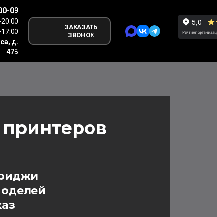
00-09
-20:00
ЗАКАЗАТЬ
-17:00
ЗВОНОК
са, д.
47Б
 принтеров
триджи
моделей
каз