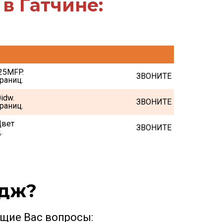
в Гатчине:
5MFP. 
ЗВОНИТЕ
раниц.
dw. 
ЗВОНИТЕ
раниц.
вет 
ЗВОНИТЕ
.
идж?
щие Вас вопросы: