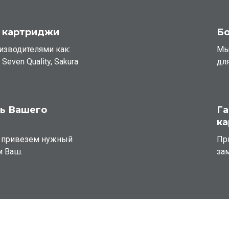
 картриджи
Бо
оизводителями как:
Мы
Q Seven Quality, Sakura
дл
сь Вашего
Га
к
и привезем нужный
Пр
м Ваш.
за